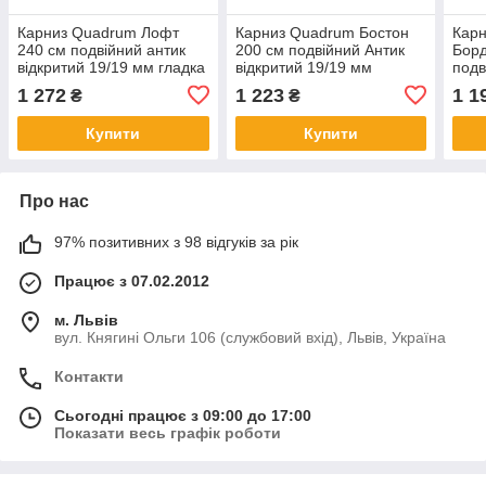
Карниз Quadrum Лофт
Карниз Quadrum Бостон
Кар
240 см подвійний антик
200 см подвійний Антик
Борд
відкритий 19/19 мм гладка
відкритий 19/19 мм
подв
(кільця з гачками)
кручена (кільця з
19/1
1 272
1 223
1 1
₴
₴
прищіпками)
прищ
Купити
Купити
Про нас
97% позитивних з 98 відгуків за рік
Працює з 07.02.2012
м. Львів
вул. Княгині Ольги 106 (службовий вхід), Львів, Україна
Контакти
Сьогодні працює з 09:00 до 17:00
Показати весь графік роботи