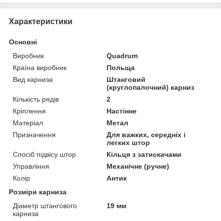
Характеристики
Основні
Виробник
Quadrum
Країна виробник
Польща
Вид карниза
Штанговий
(круглопалочний) карниз
Кількість рядів
2
Кріплення
Настінне
Матеріал
Метал
Призначення
Для важких, середніх і
легких штор
Спосіб підвісу штор
Кільця з затискачами
Управління
Механічне (ручне)
Колір
Антик
Розміри карниза
Діаметр штангового
19 мм
карниза