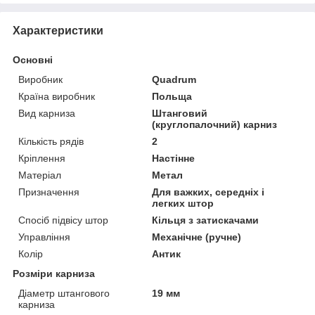
Характеристики
Основні
Виробник
Quadrum
Країна виробник
Польща
Вид карниза
Штанговий
(круглопалочний) карниз
Кількість рядів
2
Кріплення
Настінне
Матеріал
Метал
Призначення
Для важких, середніх і
легких штор
Спосіб підвісу штор
Кільця з затискачами
Управління
Механічне (ручне)
Колір
Антик
Розміри карниза
Діаметр штангового
19 мм
карниза