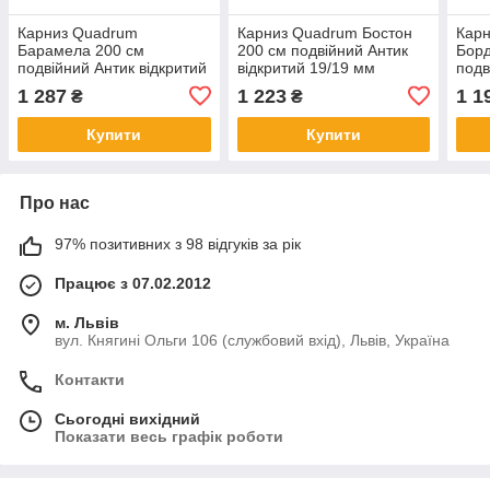
Карниз Quadrum
Карниз Quadrum Бостон
Кар
Барамела 200 см
200 см подвійний Антик
Борд
подвійний Антик відкритий
відкритий 19/19 мм
подв
19/19 мм гладка (кільця з
кручена (кільця з
19/1
1 287
1 223
1 1
₴
₴
прищіпками)
прищіпками)
прищ
Купити
Купити
Про нас
97% позитивних з 98 відгуків за рік
Працює з 07.02.2012
м. Львів
вул. Княгині Ольги 106 (службовий вхід), Львів, Україна
Контакти
Сьогодні вихідний
Показати весь графік роботи