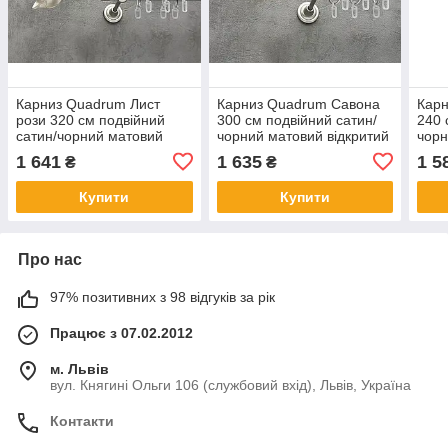
Карниз Quadrum Лист
Карниз Quadrum Савона
Карн
рози 320 см подвійний
300 см подвійний сатин/
240 
сатин/чорний матовий
чорний матовий відкритий
чорн
відкритий 25/19 мм гладка
25/19 мм гладка (кільця з
25/1
1 641
1 635
1 5
₴
₴
(кільця з гачками)
гачками)
гачк
Купити
Купити
Про нас
97% позитивних з 98 відгуків за рік
Працює з 07.02.2012
м. Львів
вул. Княгині Ольги 106 (службовий вхід), Львів, Україна
Контакти