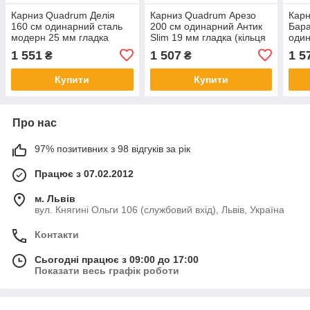
Карниз Quadrum Делія
Карниз Quadrum Арезо
Кар
160 см одинарний сталь
200 см одинарний Антик
Бар
модерн 25 мм гладка
Slim 19 мм гладка (кільця
один
(кільця з гачками)
з гачками)
мм г
1 551
1 507
1 5
₴
₴
гачк
Купити
Купити
Про нас
97% позитивних з 98 відгуків за рік
Працює з 07.02.2012
м. Львів
вул. Княгині Ольги 106 (службовий вхід), Львів, Україна
Контакти
Сьогодні працює з 09:00 до 17:00
Показати весь графік роботи