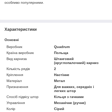
особливо популярними.
Характеристики
Основні
Виробник
Quadrum
Країна виробник
Польща
Вид карниза
Штанговий
(круглопалочний) карниз
Кількість рядів
2
Кріплення
Настінне
Матеріал
Метал
Призначення
Для важких, середніх і
легких штор
Спосіб підвісу штор
Кільця з гачками
Управління
Механічне (ручне)
Колір
Сірий