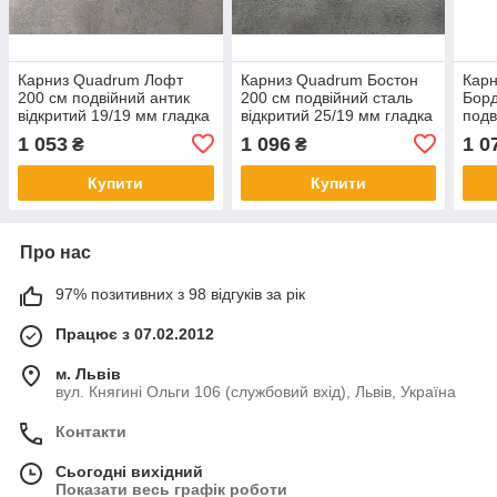
Карниз Quadrum Лофт
Карниз Quadrum Бостон
Кар
200 см подвійний антик
200 см подвійний сталь
Борд
відкритий 19/19 мм гладка
відкритий 25/19 мм гладка
подв
(кільця з гачками)
(кільця з гачками)
25/1
1 053
1 096
1 0
₴
₴
гачк
Купити
Купити
Про нас
97% позитивних з 98 відгуків за рік
Працює з 07.02.2012
м. Львів
вул. Княгині Ольги 106 (службовий вхід), Львів, Україна
Контакти
Сьогодні вихідний
Показати весь графік роботи