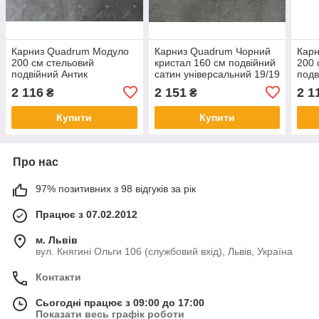
Карниз Quadrum Модуло
Карниз Quadrum Чорний
Карн
200 см стельовий
кристал 160 см подвійний
200 
подвійний Антик
сатин універсальний 19/19
подв
універсальний 19/19 мм
мм гладка (кільця з
унів
2 116
2 151
2 1
₴
₴
гладка (кільця з гачками)
гачками)
глад
Купити
Купити
Про нас
97% позитивних з 98 відгуків за рік
Працює з 07.02.2012
м. Львів
вул. Княгині Ольги 106 (службовий вхід), Львів, Україна
Контакти
Сьогодні працює з 09:00 до 17:00
Показати весь графік роботи