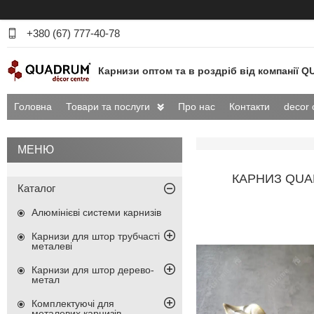
+380 (67) 777-40-78
Карнизи оптом та в роздріб від компанії
Головна
Товари та послуги
Про нас
Контакти
decor 
КАРНИЗ QUA
Каталог
Алюмінієві системи карнизів
Карнизи для штор трубчасті
металеві
Карнизи для штор дерево-
метал
Комплектуючі для
металевих карнизів