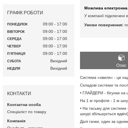
ГРАФІК РОБОТИ
У компанії підключені 
09:00
17:00
ПОНЕДІЛОК
п
09:00
17:00
ВІВТОРОК
09:00
17:00
СЕРЕДА
09:00
17:00
ЧЕТВЕР
09:00
17:00
ПʼЯТНИЦЯ
Вихідний
СУБОТА
Опис
Вихідний
НЕДІЛЯ
Система «хвиля» - це на
Складові системи та посл
• ГЛАЙДЕРИ - бігунки на ш
КОНТАКТИ
На 1 м профіля - 1 м шну
• На тасьму для системи 
Спеціаліст по товару
шнурі збільшується вдвічі)
Далі гачки, один за одни
Quadrum - карнизи