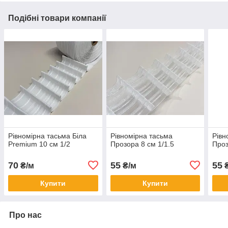
Подібні товари компанії
Рівномірна тасьма Біла
Рівномірна тасьма
Рівн
Premium 10 см 1/2
Прозора 8 см 1/1.5
Проз
70
55
55
₴/м
₴/м
₴
Купити
Купити
Про нас