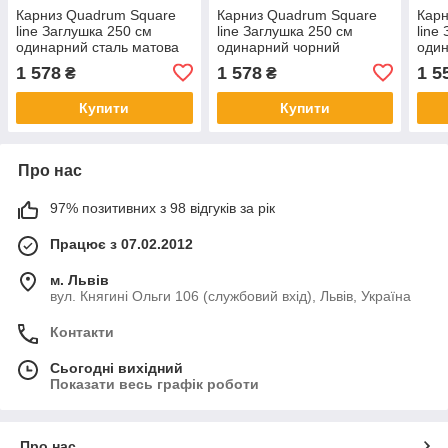
Карниз Quadrum Square
Карниз Quadrum Square
Карн
line Заглушка 250 см
line Заглушка 250 см
line
одинарний сталь матова
одинарний чорний
один
(тримач 15 см)
матовий (тримач 15 см)
15 с
1 578
1 578
1 5
₴
₴
Купити
Купити
Про нас
97% позитивних з 98 відгуків за рік
Працює з 07.02.2012
м. Львів
вул. Княгині Ольги 106 (службовий вхід), Львів, Україна
Контакти
Сьогодні вихідний
Показати весь графік роботи
Про нас