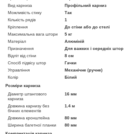
Вид карниза
Профільний карниз
Можливість стику
Так
Кількість рядів
1
Кріплення
До стіни або до стелі
Максимальна вага штори
5 кг
Матеріал
Алюміній
Призначення
Для важких і середніх штор
Відліт від стіни
8 см
Спосіб підвісу штор
Гачки
Управління
Механічне (ручне)
Колір
Білий
Розміри карниза
Діаметр штангового
16 мм
карниза
Довжина карнизу без
1.4 м
бічних елементів
Довжина кронштейна
80 мм
Ширина багетної планки
80 мм
Комплектація карниза