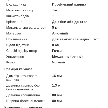
Вид карниза
Профільний карниз
Можливість стику
Так
Кількість рядів
1
Кріплення
До стіни або до стелі
Максимальна вага штори
5 кг
Матеріал
Алюміній
Призначення
Для важких і середніх штор
Відліт від стіни
8 см
Спосіб підвісу штор
Гачки
Управління
Механічне (ручне)
Колір
Чорний
Розміри карниза
Діаметр штангового
16 мм
карниза
Довжина карнизу без
1.3 м
бічних елементів
Довжина кронштейна
80 мм
Ширина багетної планки
80 мм
Комплектація карниза