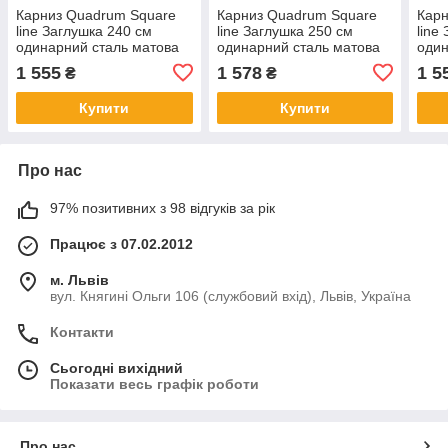
Карниз Quadrum Square
Карниз Quadrum Square
Карн
line Заглушка 240 см
line Заглушка 250 см
line
одинарний сталь матова
одинарний сталь матова
один
(тримач 15 см)
(тримач 15 см)
мато
1 555
1 578
1 5
₴
₴
Купити
Купити
Про нас
97% позитивних з 98 відгуків за рік
Працює з 07.02.2012
м. Львів
вул. Княгині Ольги 106 (службовий вхід), Львів, Україна
Контакти
Сьогодні вихідний
Показати весь графік роботи
Про нас