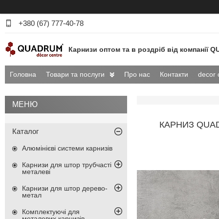
+380 (67) 777-40-78
Карнизи оптом та в роздріб від компанії
Головна
Товари та послуги
Про нас
Контакти
decor 
КАРНИЗ QUAD
Каталог
Алюмінієві системи карнизів
Карнизи для штор трубчасті
металеві
Карнизи для штор дерево-
метал
Комплектуючі для
металевих карнизів