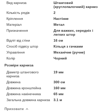
Вид карниза
Штанговий
(круглопалочний) карниз
Кількість рядів
2
Кріплення
Настінне
Матеріал
Метал
Призначення
Для важких, середніх і
легких штор
Відліт від стіни
16 см
Спосіб підвісу штор
Кільця з гачками
Управління
Механічне (ручне)
Колір
Чорний
Розміри карниза
Діаметр штангового
19 мм
карниза
Довжина
300 см
Довжина кронштейна
160 мм
Довжина накінечника
65 мм
Загальна довжина карниза
3.1 м
Приховати