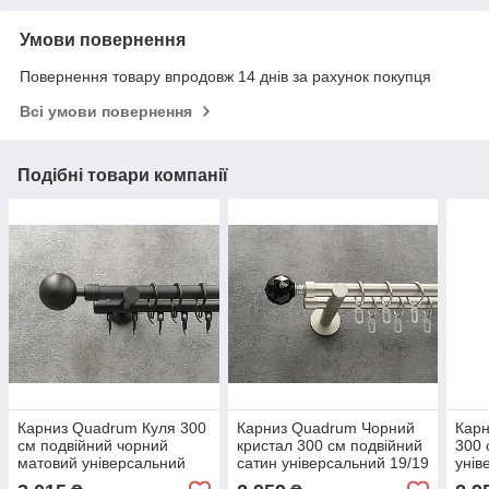
Умови повернення
Повернення товару впродовж 14 днів за рахунок покупця
Всі умови повернення
Подібні товари компанії
Карниз Quadrum Куля 300
Карниз Quadrum Чорний
Кар
см подвійний чорний
кристал 300 см подвійний
300 
матовий універсальний
сатин універсальний 19/19
унів
19/19 мм гладка/
мм гладка (кільця з
глад