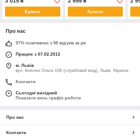
3 015
2 959
2 9
₴
₴
імпресійна (кільця з
гачками)
гачками)
Купити
Купити
Про нас
97% позитивних з 98 відгуків за рік
Працює з 07.02.2012
м. Львів
вул. Княгині Ольги 106 (службовий вхід), Львів, Україна
Контакти
Сьогодні вихідний
Показати весь графік роботи
Про нас
Контакти