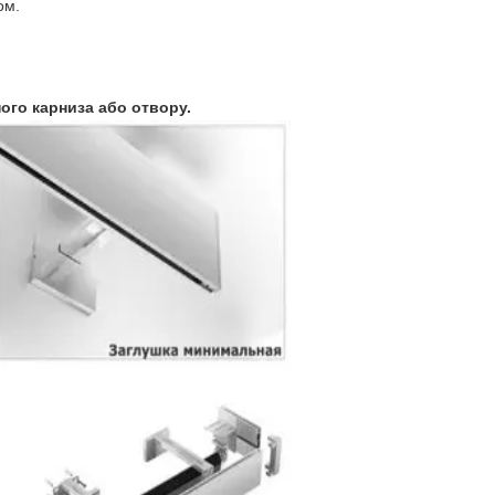
ом.
ого карниза або отвору.