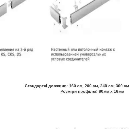
Стандартні
довжини
:
160
см
, 200
см
,
240 см
, 300
см
Розміри
профілю:
80мм
х
16мм