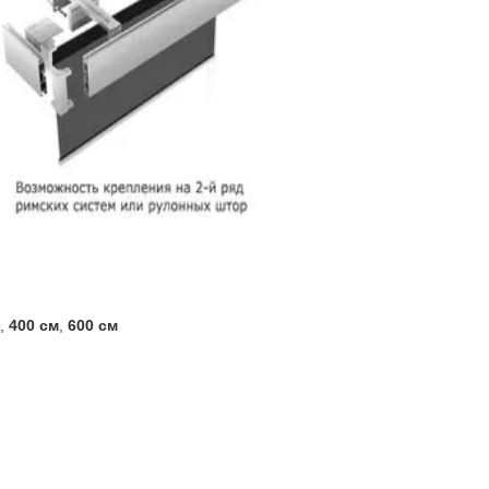
,
400
см
,
6
00
см