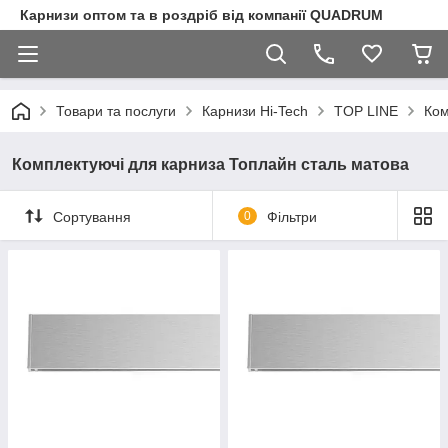
Карнизи оптом та в роздріб від компанії QUADRUM
Товари та послуги
Карнизи Hi-Tech
TOP LINE
Ком
Комплектуючі для карниза Топлайн сталь матова
Сортування
0
Фільтри