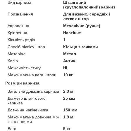
Вид карниза
Штанговий
(круглопалочний) карниз
Призначення
Для важких, середніх і
легких штор
Управління
Механічне (ручне)
Кріплення
Настінне
Кількість рядів
1
Спосіб підвісу штор
Кільця з гачками
Матеріал
Метал
Колір
Антик
Можливість стику
Ні
Максимальна вага штори
10 кг
Розміри карниза
Загальна довжина карниза
2.3 м
Діаметр штангового
25 мм
карниза
Довжина накінечника
150 мм
Максимальна довжина між
1.9 м
кріпленнями
Вага
5 кг