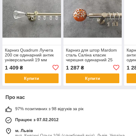
Карниз Quadrum Лучета
Карниз для штор Mardom
Карн
200 см одинарний антик
сталь Саліна класик
анти
універсальний 19 мм
черешня одинарний 25
один
імпресійна
мм 160 см
1 409
1 287
1 2
₴
₴
Купити
Купити
Про нас
97% позитивних з 98 відгуків за рік
Працює з 07.02.2012
м. Львів
вул. Княгині Ольги 106 (службовий вхід), Львів, Україна