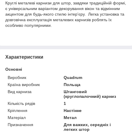
Круглі металеві карнизи для штор, завдяки традиційній формі,
є універсальним варіантом декорування вікон та відмінним
акцентом для будь-якого стилю інтер'єру. Легка установка та
довговічна експлуатація металевих карнизів роблять їх
особливо популярними.
Характеристики
Основні
Виробник
Quadrum
Країна виробник
Польща
Вид карниза
Штанговий
(круглопалочний) карниз
Кількість рядів
1
Кріплення
Настінне
Матеріал
Метал
Призначення
Для важких, середніх і
легких штор