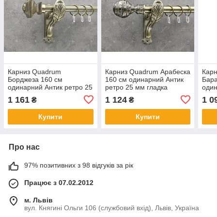
Карниз Quadrum
Карниз Quadrum Арабеска
Кар
Борджеза 160 см
160 см одинарний Антик
Бар
одинарний Антик ретро 25
ретро 25 мм гладка
один
мм рифлена (кільця з
(кільця з гачками)
мато
1 161
1 124
1 0
₴
₴
гачками)
глад
Купити
Купити
Про нас
97% позитивних з 98 відгуків за рік
Працює з 07.02.2012
м. Львів
вул. Княгині Ольги 106 (службовий вхід), Львів, Україна