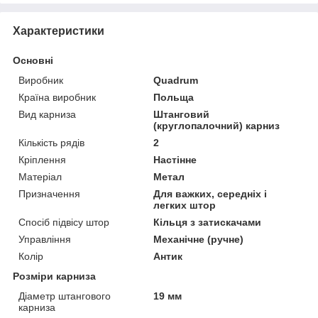
Характеристики
Основні
Виробник
Quadrum
Країна виробник
Польща
Вид карниза
Штанговий
(круглопалочний) карниз
Кількість рядів
2
Кріплення
Настінне
Матеріал
Метал
Призначення
Для важких, середніх і
легких штор
Спосіб підвісу штор
Кільця з затискачами
Управління
Механічне (ручне)
Колір
Антик
Розміри карниза
Діаметр штангового
19 мм
карниза