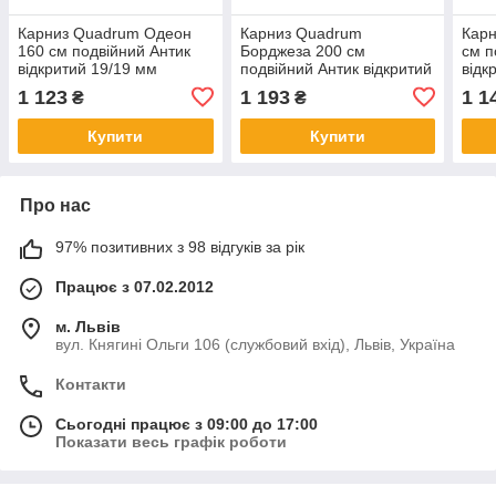
Карниз Quadrum Одеон
Карниз Quadrum
Карн
160 см подвійний Антик
Борджеза 200 см
см п
відкритий 19/19 мм
подвійний Антик відкритий
відк
кручена (кільця з
19/19 мм гладка (кільця з
(кіл
1 123
1 193
1 1
₴
₴
прищіпками)
прищіпками)
Купити
Купити
Про нас
97% позитивних з 98 відгуків за рік
Працює з 07.02.2012
м. Львів
вул. Княгині Ольги 106 (службовий вхід), Львів, Україна
Контакти
Сьогодні працює з 09:00 до 17:00
Показати весь графік роботи