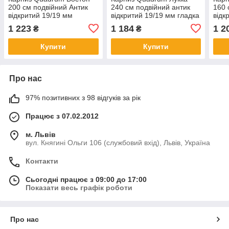
200 см подвійний Антик
240 см подвійний антик
160 
відкритий 19/19 мм
відкритий 19/19 мм гладка
відк
кручена (кільця з
(кільця з гачками)
круч
1 223
1 184
1 2
₴
₴
прищіпками)
прищ
Купити
Купити
Про нас
97% позитивних з 98 відгуків за рік
Працює з 07.02.2012
м. Львів
вул. Княгині Ольги 106 (службовий вхід), Львів, Україна
Контакти
Сьогодні працює з 09:00 до 17:00
Показати весь графік роботи
Про нас