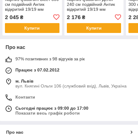
см подвійний Антик
240 см подвійний Антик
300 
відкритий 19/19 мм
відкритий 19/19 мм
відк
кручена (кільця з гачками)
кручена (кільця з
(кіл
2 045
2 176
2 2
₴
₴
прищіпками)
Купити
Купити
Про нас
97% позитивних з 98 відгуків за рік
Працює з 07.02.2012
м. Львів
вул. Княгині Ольги 106 (службовий вхід), Львів, Україна
Контакти
Сьогодні працює з 09:00 до 17:00
Показати весь графік роботи
Про нас