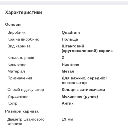
Характеристики
Основні
Виробник
Quadrum
Країна виробник
Польща
Вид карниза
Штанговий
(круглопалочний) карниз
Кількість рядів
2
Кріплення
Настінне
Матеріал
Метал
Призначення
Для важких, середніх і
легких штор
Спосіб підвісу штор
Кільця з затискачами
Управління
Механічне (ручне)
Колір
Антик
Розміри карниза
Діаметр штангового
19 мм
карниза