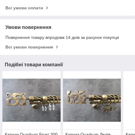
Всі умови оплати
Умови повернення
Повернення товару впродовж 14 днів за рахунок покупця
Всі умови повернення
Подібні товари компанії
Карниз Quadrum Бісет 300
Карниз Quadrum Делія
Карн